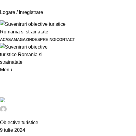
Telefon si Whatsapp
0726.88.22.86
Logare / Inregistrare
Suna la
0726882286
ACASA
MAGAZIN
DESPRE NOI
CONTACT
Menu
Tag Archives: magnet turistic castel
Acasa
Posts Tagged "magnet turistic castel"
@idev
0
Obiective turistice
9 iulie 2024