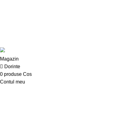
Digitalizare si implementare servicii AI – Inteligenta Artificiala pt
IMM-uri
Design with 💕 by
AIDEV AGENCY
2024.
Magazin
Dorinte
0
produse
Cos
Contul meu