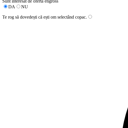
Sunt interesat de oferta engross
DA
NU
Te rog să dovedești că ești om selectând
copac
.