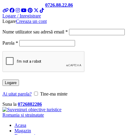
Telefon si Whatsapp
0726.88.22.86
Logare / Inregistrare
Logare
Creeaza un cont
Obligatoriu
Nume utilizator sau adresă email
*
Obligatoriu
Parola
*
Logare
Ai uitat parola?
Tine-ma minte
Suna la
0726882286
Acasa
Magazin