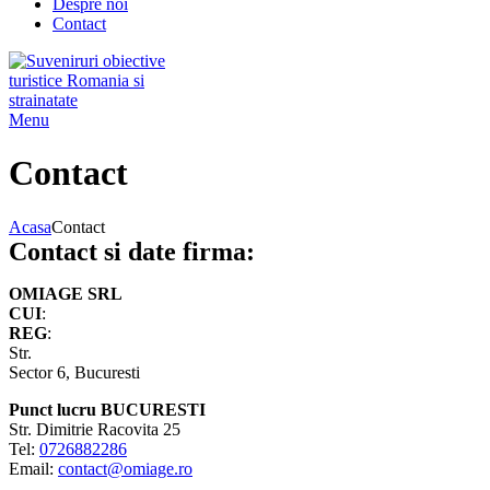
Despre noi
Contact
Menu
Contact
Acasa
Contact
Contact si date firma:
OMIAGE SRL
CUI
:
REG
:
Str.
Sector 6, Bucuresti
Punct lucru BUCURESTI
Str. Dimitrie Racovita 25
Tel:
0726882286
Email:
contact@omiage.ro