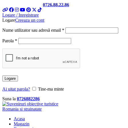
Telefon si Whatsapp
0726.88.22.86
Logare / Inregistrare
Logare
Creeaza un cont
Obligatoriu
Nume utilizator sau adresă email
*
Obligatoriu
Parola
*
Logare
Ai uitat parola?
Tine-ma minte
Suna la
0726882286
Acasa
Magazin