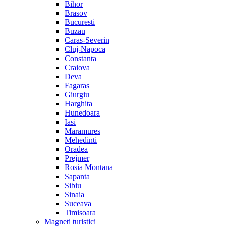
Bihor
Brasov
Bucuresti
Buzau
Caras-Severin
Cluj-Napoca
Constanta
Craiova
Deva
Fagaras
Giurgiu
Harghita
Hunedoara
Iasi
Maramures
Mehedinti
Oradea
Prejmer
Rosia Montana
Sapanta
Sibiu
Sinaia
Suceava
Timisoara
Magneti turistici