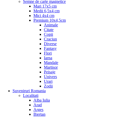
Semne de carte magnetice
Mari 17x5 cm
Medii 6,5x4 cm
Mici 4x4 cm
Premium 10x4,5cm
Animale
Citate
Copii
Craciun
Diverse
Fantasy
Flori
Iarna
Mandale
Martisor
Peisaje
Univers
Urari
Zodii
Suveniruri Romania
Localitati
Alba Iulia
Arad
Arges
Biertan