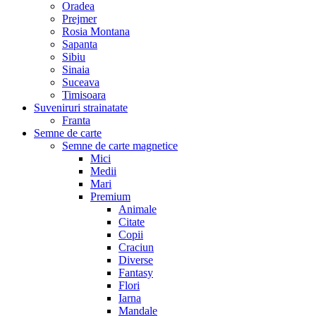
Oradea
Prejmer
Rosia Montana
Sapanta
Sibiu
Sinaia
Suceava
Timisoara
Suveniruri strainatate
Franta
Semne de carte
Semne de carte magnetice
Mici
Medii
Mari
Premium
Animale
Citate
Copii
Craciun
Diverse
Fantasy
Flori
Iarna
Mandale