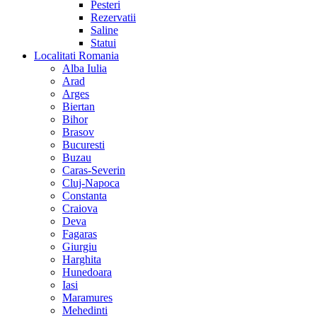
Pesteri
Rezervatii
Saline
Statui
Localitati Romania
Alba Iulia
Arad
Arges
Biertan
Bihor
Brasov
Bucuresti
Buzau
Caras-Severin
Cluj-Napoca
Constanta
Craiova
Deva
Fagaras
Giurgiu
Harghita
Hunedoara
Iasi
Maramures
Mehedinti