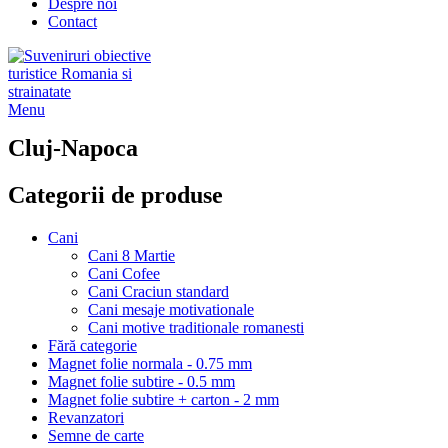
Despre noi
Contact
Menu
Cluj-Napoca
Categorii de produse
Cani
Cani 8 Martie
Cani Cofee
Cani Craciun standard
Cani mesaje motivationale
Cani motive traditionale romanesti
Fără categorie
Magnet folie normala - 0.75 mm
Magnet folie subtire - 0.5 mm
Magnet folie subtire + carton - 2 mm
Revanzatori
Semne de carte