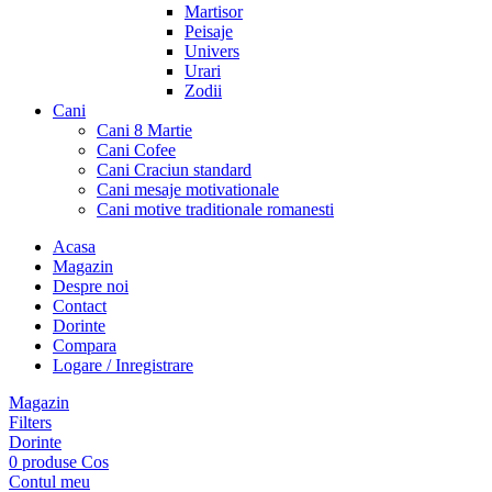
Martisor
Peisaje
Univers
Urari
Zodii
Cani
Cani 8 Martie
Cani Cofee
Cani Craciun standard
Cani mesaje motivationale
Cani motive traditionale romanesti
Acasa
Magazin
Despre noi
Contact
Dorinte
Compara
Logare / Inregistrare
Magazin
Filters
Dorinte
0
produse
Cos
Contul meu