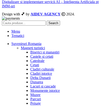
Digitalizare si implementare servicii AI – Inteligenta Artificiala pt
IMM-uri
Design with 💕 by
AIDEV AGENCY
2024.
Search
Menu
Tematici
Suveniruri Romania
Magneti turistici
Biserici si manastiri
Castele si cetati
Catedrale
Cetati
Cladiri culturale
Cladiri istorice
Delta Dunarii
Dunarea
Lacuri si cascade
Monumente istorice
Muzee
Parcuri
Peisaje