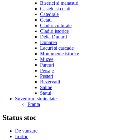
Biserici si manastiri
Castele si cetati
Catedrale
Cetati
Cladiri culturale
Cladiri istorice
Delta Dunarii
Dunarea
Lacuri si cascade
Monumente istorice
Muzee
Parcuri
Peisaje
Pesteri
Rezervatii
Saline
Statui
Suveniruri strainatate
Franta
Status stoc
De vanzare
In stoc