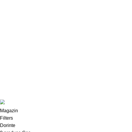
WH: 0726.88.22.86
Email: contact@omiage.ro
Parteneri
Digitalizare si implementare servicii AI – Inteligenta Artificiala pt
IMM-uri
Design with 💕 by
AIDEV AGENCY
2024.
Magazin
Filters
Dorinte