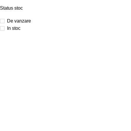
Status stoc
De vanzare
In stoc
Date firma
OMIAGE SRL
CUI
:
REG
:
Str.
Sector 6, Bucuresti
Pentru informatii comenzi
Tel: 0787.64.18.24