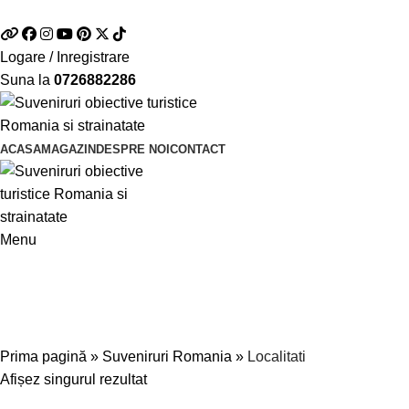
Telefon si Whatsapp
0726.88.22.86
Logare / Inregistrare
Suna la
0726882286
ACASA
MAGAZIN
DESPRE NOI
CONTACT
Menu
Localitati
Prima pagină
»
Suveniruri Romania
»
Localitati
Afișez singurul rezultat