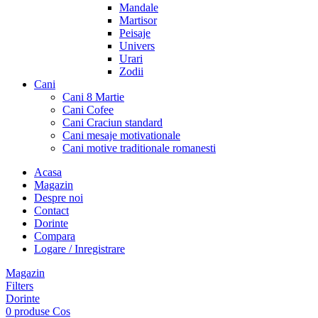
Mandale
Martisor
Peisaje
Univers
Urari
Zodii
Cani
Cani 8 Martie
Cani Cofee
Cani Craciun standard
Cani mesaje motivationale
Cani motive traditionale romanesti
Acasa
Magazin
Despre noi
Contact
Dorinte
Compara
Logare / Inregistrare
Magazin
Filters
Dorinte
0
produse
Cos