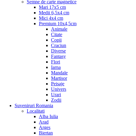
Semne de carte magnetice
Mari 17x5 cm
Medii 6,5x4 cm
Mici 4x4 cm
Premium 10x4,5cm
Animale
Citate
Copii
Craciun
Diverse
Fantasy
Flori
Iarna
Mandale
Martisor
Peisaje
Univers
Urari
Zodii
Suveniruri Romania
Localitati
Alba Iulia
Arad
Arges
Biertan