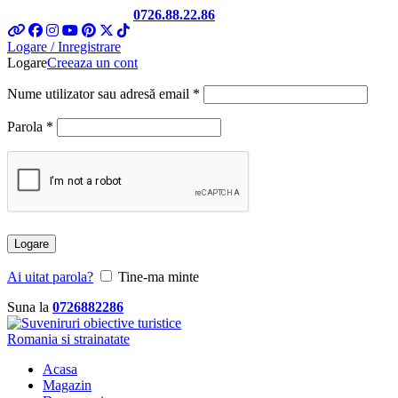
Telefon si Whatsapp
0726.88.22.86
Logare / Inregistrare
Logare
Creeaza un cont
Obligatoriu
Nume utilizator sau adresă email
*
Obligatoriu
Parola
*
Logare
Ai uitat parola?
Tine-ma minte
Suna la
0726882286
Acasa
Magazin