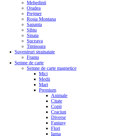
Mehedinti
Oradea
Prejmer
Rosia Montana
Sapanta
Sibiu
Sinaia
Suceava
Timisoara
Suveniruri strainatate
Franta
Semne de carte
Semne de carte magnetice
Mici
Medii
Mari
Premium
Animale
Citate
Copii
Craciun
Diverse
Fantasy
Flori
Iarna