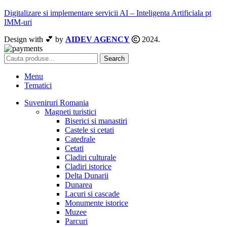
Digitalizare si implementare servicii AI – Inteligenta Artificiala pt
IMM-uri
Design with 💕 by
AIDEV AGENCY
2024.
Search
Menu
Tematici
Suveniruri Romania
Magneti turistici
Biserici si manastiri
Castele si cetati
Catedrale
Cetati
Cladiri culturale
Cladiri istorice
Delta Dunarii
Dunarea
Lacuri si cascade
Monumente istorice
Muzee
Parcuri