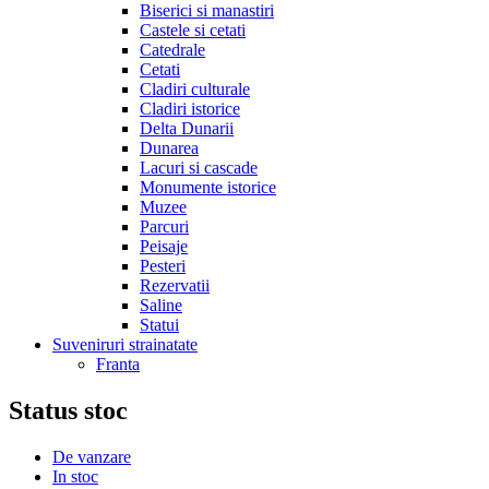
Biserici si manastiri
Castele si cetati
Catedrale
Cetati
Cladiri culturale
Cladiri istorice
Delta Dunarii
Dunarea
Lacuri si cascade
Monumente istorice
Muzee
Parcuri
Peisaje
Pesteri
Rezervatii
Saline
Statui
Suveniruri strainatate
Franta
Status stoc
De vanzare
In stoc