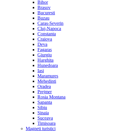
Bihor
Brasov
Bucuresti
Buzau
Caras-Severin
Cluj-Napoca
Constanta
Craiova
Deva
Fagaras
Giurgiu
Harghita
Hunedoara
Iasi
Maramures
Mehedinti
Oradea
Prejmer
Rosia Montana
Sapanta
Sibiu
Sinaia
Suceava
Timisoara
Magneti turistici