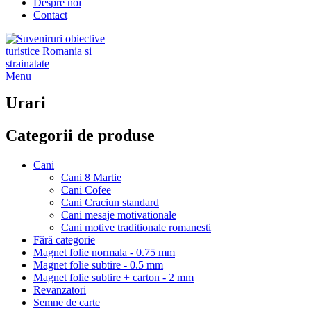
Despre noi
Contact
Menu
Urari
Categorii de produse
Cani
Cani 8 Martie
Cani Cofee
Cani Craciun standard
Cani mesaje motivationale
Cani motive traditionale romanesti
Fără categorie
Magnet folie normala - 0.75 mm
Magnet folie subtire - 0.5 mm
Magnet folie subtire + carton - 2 mm
Revanzatori
Semne de carte