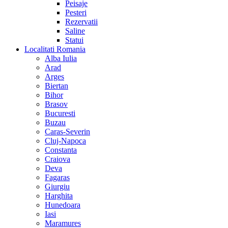
Peisaje
Pesteri
Rezervatii
Saline
Statui
Localitati Romania
Alba Iulia
Arad
Arges
Biertan
Bihor
Brasov
Bucuresti
Buzau
Caras-Severin
Cluj-Napoca
Constanta
Craiova
Deva
Fagaras
Giurgiu
Harghita
Hunedoara
Iasi
Maramures