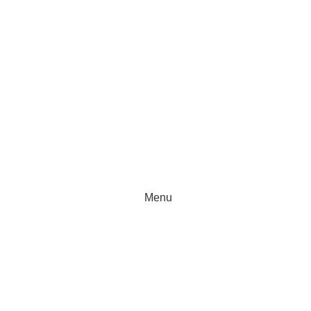
Logare / Inregistrare
Menu