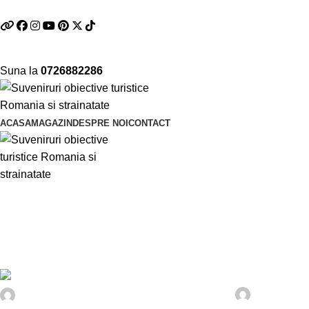
Telefon si Whatsapp
0726.88.22.86
Suna la
0726882286
ACASA
MAGAZIN
DESPRE NOI
CONTACT
Tag Archives: cetati din Romania
Acasa
Posts Tagged "cetati din Romania"
@idev
@idev
0
0