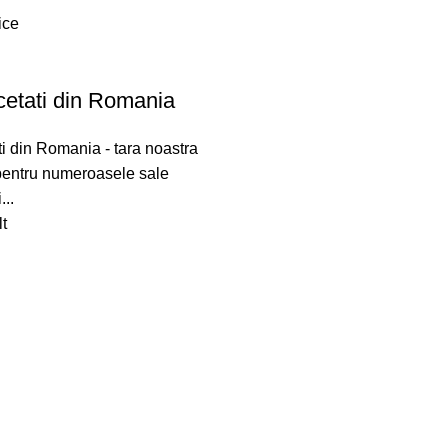
ice
cetati din Romania
ti din Romania - tara noastra
pentru numeroasele sale
...
t