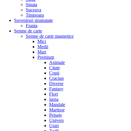
Sinaia
Suceava
Timisoara
Suveniruri strainatate
Franta
Semne de carte
Semne de carte magnetice
Mici
Medii
Mari
Premium
Animale
Citate
Copii
Craciun
Diverse
Fantasy
Flori
Iarna
Mandale
Martisor
Peisaje
Univers
Urari
Zodii