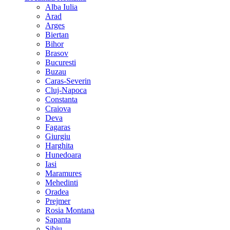
Alba Iulia
Arad
Arges
Biertan
Bihor
Brasov
Bucuresti
Buzau
Caras-Severin
Cluj-Napoca
Constanta
Craiova
Deva
Fagaras
Giurgiu
Harghita
Hunedoara
Iasi
Maramures
Mehedinti
Oradea
Prejmer
Rosia Montana
Sapanta
Sibiu