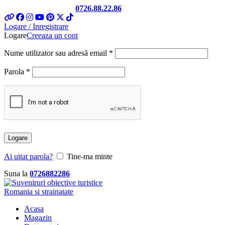
Telefon si Whatsapp
0726.88.22.86
Logare / Inregistrare
Logare
Creeaza un cont
Obligatoriu
Nume utilizator sau adresă email
*
Obligatoriu
Parola
*
Logare
Ai uitat parola?
Tine-ma minte
Suna la
0726882286
Acasa
Magazin