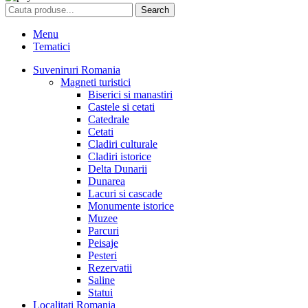
Search
Menu
Tematici
Suveniruri Romania
Magneti turistici
Biserici si manastiri
Castele si cetati
Catedrale
Cetati
Cladiri culturale
Cladiri istorice
Delta Dunarii
Dunarea
Lacuri si cascade
Monumente istorice
Muzee
Parcuri
Peisaje
Pesteri
Rezervatii
Saline
Statui
Localitati Romania