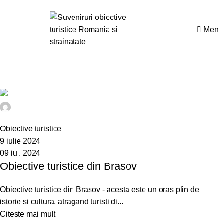
Suna la
0726882286
Men
Tag Archives: biserica medievala Cincsor
Acasa
Posts Tagged "biserica medievala Cincsor"
@idev
0
Obiective turistice
9 iulie 2024
09 iul. 2024
Obiective turistice din Brasov
Obiective turistice din Brasov - acesta este un oras plin de
istorie si cultura, atragand turisti di...
Citeste mai mult