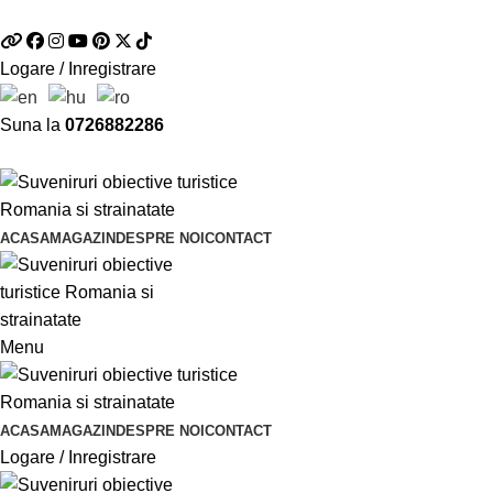
Telefon si Whatsapp
0726.88.22.86
Logare / Inregistrare
Suna la
0726882286
ACASA
MAGAZIN
DESPRE NOI
CONTACT
Menu
ACASA
MAGAZIN
DESPRE NOI
CONTACT
Logare / Inregistrare