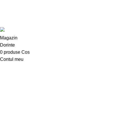
Digitalizare si
Inteligenta Arti
Design with 💕 by
AIDEV AGENCY
2024.
Magazin
Dorinte
0
produse
Cos
Contul meu
Comanda AICI
Suveniruri
Buna! Poti cere aici mai multe informatii despre produsele reali
Deschide